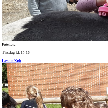
Pigehold
Tirsdag kl. 15-16
Læs om
Køb