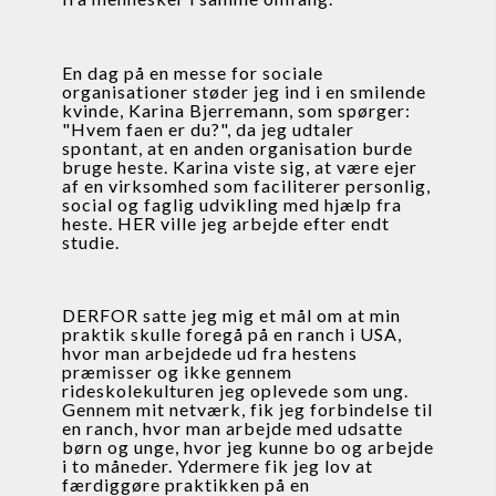
En dag på en messe for sociale 
organisationer støder jeg ind i en smilende 
kvinde, Karina Bjerremann, som spørger: 
"Hvem faen er du?", da jeg udtaler 
spontant, at en anden organisation burde 
bruge heste. Karina viste sig, at være ejer 
af en virksomhed som faciliterer personlig, 
social og faglig udvikling med hjælp fra 
heste. HER ville jeg arbejde efter endt 
studie.
DERFOR satte jeg mig et mål om at min 
praktik skulle foregå på en ranch i USA, 
hvor man arbejdede ud fra hestens 
præmisser og ikke gennem 
rideskolekulturen jeg oplevede som ung. 
Gennem mit netværk, fik jeg forbindelse til 
en ranch, hvor man arbejde med udsatte 
børn og unge, hvor jeg kunne bo og arbejde 
i to måneder. Ydermere fik jeg lov at 
færdiggøre praktikken på en 