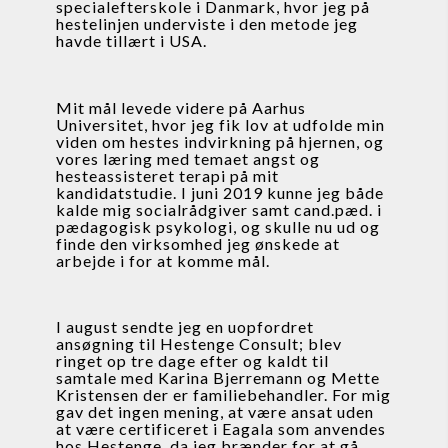
specialefterskole i Danmark, hvor jeg på 
hestelinjen underviste i den metode jeg 
havde tillært i USA.
Mit mål levede videre på Aarhus 
Universitet, hvor jeg fik lov at udfolde min 
viden om hestes indvirkning på hjernen, og 
vores læring med temaet angst og 
hesteassisteret terapi på mit 
kandidatstudie. I juni 2019 kunne jeg både 
kalde mig socialrådgiver samt cand.pæd. i 
pædagogisk psykologi, og skulle nu ud og 
finde den virksomhed jeg ønskede at 
arbejde i for at komme mål.
I august sendte jeg en uopfordret 
ansøgning til Hestenge Consult; blev 
ringet op tre dage efter og kaldt til 
samtale med Karina Bjerremann og Mette 
Kristensen der er familiebehandler. For mig 
gav det ingen mening, at være ansat uden 
at være certificeret i Eagala som anvendes 
hos Hestenge, da jeg brænder for at gå 