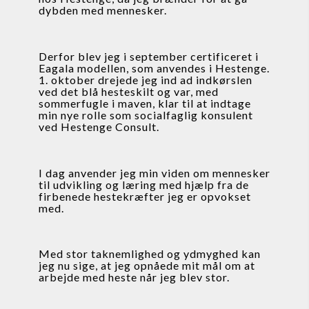
dybden med mennesker.
Derfor blev jeg i september certificeret i 
Eagala modellen, som anvendes i Hestenge. 
1. oktober drejede jeg ind ad indkørslen 
ved det blå hesteskilt og var, med 
sommerfugle i maven, klar til at indtage 
min nye rolle som socialfaglig konsulent 
ved Hestenge Consult.
I dag anvender jeg min viden om mennesker 
til udvikling og læring med hjælp fra de 
firbenede hestekræfter jeg er opvokset 
med.
Med stor taknemlighed og ydmyghed kan 
jeg nu sige, at jeg opnåede mit mål om at 
arbejde med heste når jeg blev stor.