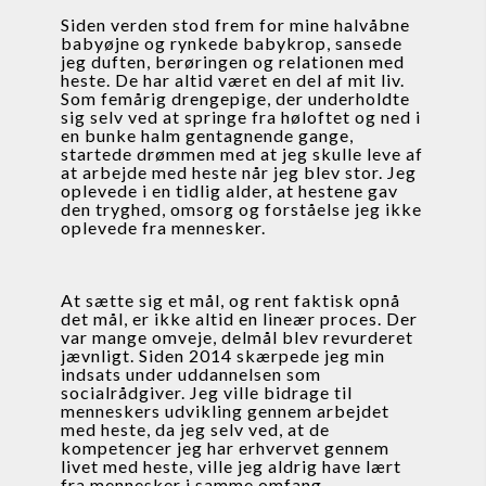
Siden verden stod frem for mine halvåbne 
babyøjne og rynkede babykrop, sansede 
jeg duften, berøringen og relationen med 
heste. De har altid været en del af mit liv. 
Som femårig drengepige, der underholdte 
sig selv ved at springe fra høloftet og ned i 
en bunke halm gentagnende gange, 
startede drømmen med at jeg skulle leve af 
at arbejde med heste når jeg blev stor. Jeg 
oplevede i en tidlig alder, at hestene gav 
den tryghed, omsorg og forståelse jeg ikke 
oplevede fra mennesker.
At sætte sig et mål, og rent faktisk opnå 
det mål, er ikke altid en lineær proces. Der 
var mange omveje, delmål blev revurderet 
jævnligt. Siden 2014 skærpede jeg min 
indsats under uddannelsen som 
socialrådgiver. Jeg ville bidrage til 
menneskers udvikling gennem arbejdet 
med heste, da jeg selv ved, at de 
kompetencer jeg har erhvervet gennem 
livet med heste, ville jeg aldrig have lært 
fra mennesker i samme omfang.