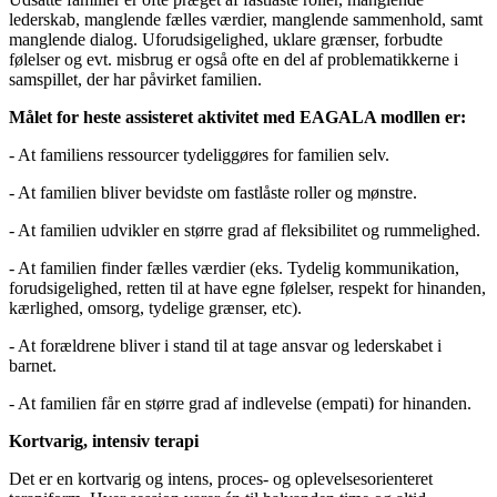
lederskab, manglende fælles værdier, manglende sammenhold, samt
manglende dialog. Uforudsigelighed, uklare grænser, forbudte
følelser og evt. misbrug er også ofte en del af problematikkerne i
samspillet, der har påvirket familien.
Målet for heste assisteret aktivitet med EAGALA modllen er:
- At familiens ressourcer tydeliggøres for familien selv.
- At familien bliver bevidste om fastlåste roller og mønstre.
- At familien udvikler en større grad af fleksibilitet og rummelighed.
- At familien finder fælles værdier (eks. Tydelig kommunikation,
forudsigelighed, retten til at have egne følelser, respekt for hinanden,
kærlighed, omsorg, tydelige grænser, etc).
- At forældrene bliver i stand til at tage ansvar og lederskabet i
barnet.
- At familien får en større grad af indlevelse (empati) for hinanden.
Kortvarig, intensiv terapi
Det er en kortvarig og intens, proces- og oplevelsesorienteret