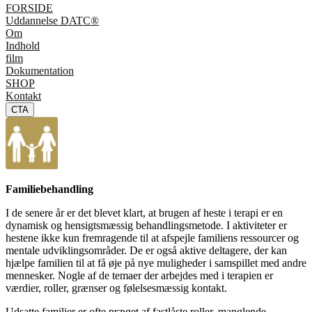
FORSIDE
Uddannelse DATC®
Om
Indhold
film
Dokumentation
SHOP
Kontakt
CTA
Familiebehandling
I de senere år er det blevet klart, at brugen af heste i terapi er en
dynamisk og hensigtsmæssig behandlingsmetode. I aktiviteter er
hestene ikke kun fremragende til at afspejle familiens ressourcer og
mentale udviklingsområder. De er også aktive deltagere, der kan
hjælpe familien til at få øje på nye muligheder i samspillet med andre
mennesker. Nogle af de temaer der arbejdes med i terapien er
værdier, roller, grænser og følelsesmæssig kontakt.
Udsatte familier er ofte præget af fastlåste roller, manglende