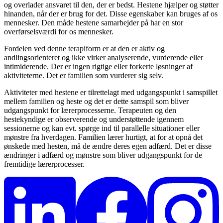
og overlader ansvaret til den, der er bedst. Hestene hjælper og støtter
hinanden, når der er brug for det. Disse egenskaber kan bruges af os
mennesker. Den måde hestene samarbejder på har en stor
overførselsværdi for os mennesker.
Fordelen ved denne terapiform er at den er aktiv og
andlingsorienteret og ikke virker analyserende, vurderende eller
intimiderende. Der er ingen rigtige eller forkerte løsninger af
aktiviteterne. Det er familien som vurderer sig selv.
Aktiviteter med hestene er tilrettelagt med udgangspunkt i samspillet
mellem familien og heste og det er dette samspil som bliver
udgangspunkt for lærerprocesserne. Terapeuten og den
hestekyndige er observerende og understøttende igennem
sessionerne og kan evt. spørge ind til parallelle situationer eller
mønstre fra hverdagen. Familien lærer hurtigt, at for at opnå det
ønskede med hesten, må de ændre deres egen adfærd. Det er disse
ændringer i adfærd og mønstre som bliver udgangspunkt for de
fremtidige lærerprocesser.