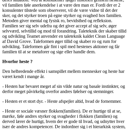
vil familien føle anerkendelse i at være den man er. Fordi der er 2
konsulenter tilstede som observerer, vil de være vidne til det der
sker, og det styrker troen på egne styrker og svaghed hos familien.
Metoden giver mental og fysisk ro, bevidsthed og refleksion.
Familien ser sig selv udefra og det giver accept af sig selv, øger
selvværd, selvtillid og mod til forandring. Taleteknik der skaber tillid
og udvikling Teamet anvender en taleteknik kaldet Clean Language
af David Grove. Taleformen øger tillid og skaber ro og rum for
udvikling. Taleformen går fint i spil med hestenes aktioner og får
familien til at se metaforer og sige eller handle dem.
Hvorfor heste ?
Den helbredende effekt i samspillet mellem mennesker og heste har
været kendt i mange år.
- Hesten har bevaret meget af sin vilde natur og basale instinkter, og
derfor meget påvirkelig overfor andres følelser og stemninger.
- Hesten er et stort dyr. - Heste afspejler altid, hvad de fornemmer.
- Heste er sociale væsner flokken(familien). De er hurtige til at se,
mærke, føle andres styrker og svagheder i flokken (familien) og
derved lærer de hurtigt, hvem der er gode til hvad, og udnytter hver
især de andres kompetencer. De indordner sig i et hierarkisk system,