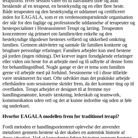
terapiform. Hver session varer én til halvanden time og altid
bestående af en terapeut, en hestekyndig og en eller flere heste.
Både terapeuten og den hestekyndig er uddannet og certificeret
inden for EAGALA, som er en verdensomspændende organisation
der står for den faglige og professionelle uddannelse af terapeuter og
hestespecialister i Hesteassisteret Terapi og læring. Terapeuten
koncentrerer sig primært om familien/den enkelte og den
hestekyndige tilgodeser hestenes velfærd og sikkerhed omkring
familien. Gennem aktiviteter og samtale får familien konkrete og
brugbare personlige erfaringer. Familien arbejder kun med hestene
på jorden (ingen ridning). Det kræver ingen forudgående erfaringer
eller viden om heste for at arbejde med og få udbytte af denne form
for behandlingstilbud. Nogle gange er der et tema som familien
gerne vil arbejde med på forhånd. Sessionerne vil i disse tilfælde
være struktureret fra start. Ofte udvikler man det praktiske arbejde
efterhånden som sessionerne skrider frem, da der kommer ting op til
overfladen. Terapi arbejdet er designet til at fremme nye
handlingsmønstre, kreativ tænkning, lederskab og teamwork,
kommunikation uden ord og det at kunne indordne sig uden at føle
sig underkuet.
Hvorfor EAGALA modellen frem for traditionel terapi?
Fordi metoden er handlingsorienteret oplevelse der anvender
metaforer gennem hestene så der skabes en autentisk historie af
deres situation. Ved at konsulenter følger historien gennem hestene,