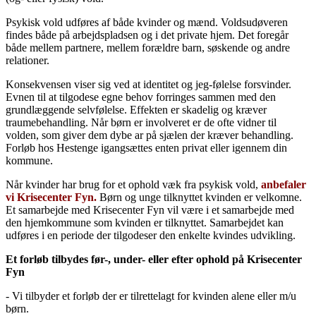
Psykisk vold udføres af både kvinder og mænd. Voldsudøveren
findes både på arbejdspladsen og i det private hjem. Det foregår
både mellem partnere, mellem forældre barn, søskende og andre
relationer.
Konsekvensen viser sig ved at identitet og jeg-følelse forsvinder.
Evnen til at tilgodese egne behov forringes sammen med den
grundlæggende selvfølelse. Effekten er skadelig og kræver
traumebehandling. Når børn er involveret er de ofte vidner til
volden, som giver dem dybe ar på sjælen der kræver behandling.
Forløb hos Hestenge igangsættes enten privat eller igennem din
kommune.
Når kvinder har brug for et ophold væk fra psykisk vold,
anbefaler
vi Krisecenter Fyn.
Børn og unge tilknyttet kvinden er velkomne.
Et samarbejde med Krisecenter Fyn vil være i et samarbejde med
den hjemkommune som kvinden er tilknyttet. Samarbejdet kan
udføres i en periode der tilgodeser den enkelte kvindes udvikling.
Et forløb tilbydes før-, under- eller efter ophold på Krisecenter
Fyn
- Vi tilbyder et forløb der er tilrettelagt for kvinden alene eller m/u
børn.