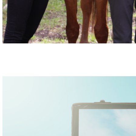
Hvad er det egentlig du vil, lige nu? Hvad drømmer du om? Er det
tiden nu til at stoppe med bare at overleve. Er det tiden til at få dine
evner til at blomstre. Vi tror på dig, og vores fællesskab giver dig
nogen du kan dele med og sparre om din fremtidige plan.