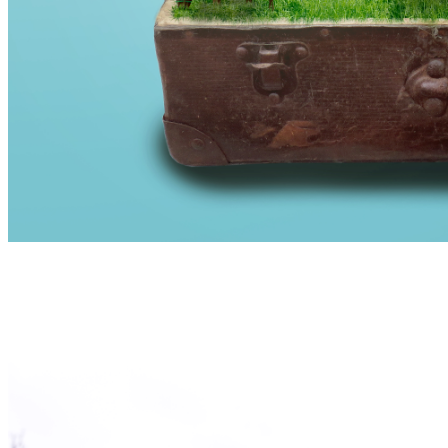
I vores værktøjskasse har vi både online og fysiske kurser. Vi har
smuk natur med heste, bæk med hyggelig hytte og stor arena hvor
det foregår i dårligt vejr. Scenen er sat til at du kan spille DIT liv
med alle dine sanser i brug.