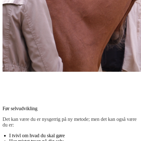
Hvorfor skal du vælge selvuddannelse? Det skal du kun hvis du
elsker selvudvikling. Hvis du har åbent sind og udfordrirnger som
du ønsker at gøre noget ved. Er klar til at lære hvordan du tager
kontrol over din egen succes.
Før selvudvikling
Det kan være du er nysgerrig på ny metode; men det kan også være
du er:
I tvivl om hvad du skal gøre