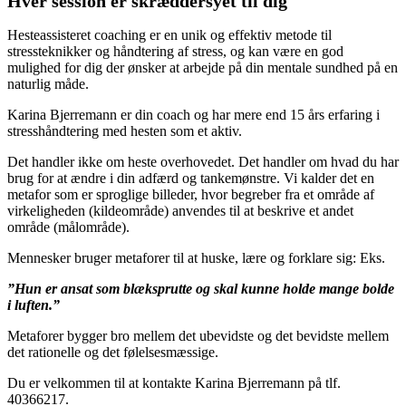
Hver session er skræddersyet til dig
Hesteassisteret coaching er en unik og effektiv metode til
stressteknikker og håndtering af stress, og kan være en god
mulighed for dig der ønsker at arbejde på din mentale sundhed på en
naturlig måde.
Karina Bjerremann er din coach og har mere end 15 års erfaring i
stresshåndtering med hesten som et aktiv.
Det handler ikke om heste overhovedet. Det handler om hvad du har
brug for at ændre i din adfærd og tankemønstre. Vi kalder det en
metafor som er sproglige billeder, hvor begreber fra et område af
virkeligheden (kildeområde) anvendes til at beskrive et andet
område (målområde).
Mennesker bruger metaforer til at huske, lære og forklare sig: Eks.
”Hun er ansat som blæksprutte og skal kunne holde mange bolde
i luften.”
Metaforer bygger bro mellem det ubevidste og det bevidste mellem
det rationelle og det følelsesmæssige.
Du er velkommen til at kontakte Karina Bjerremann på tlf.
40366217.