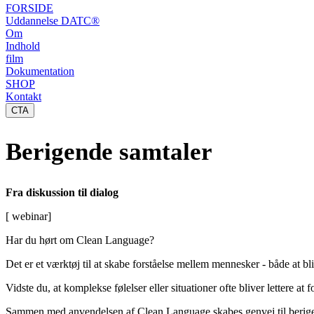
FORSIDE
Uddannelse DATC®
Om
Indhold
film
Dokumentation
SHOP
Kontakt
CTA
Berigende samtaler
Fra diskussion til dialog
[ webinar]
Har du hørt om Clean Language?
Det er et værktøj til at skabe forståelse mellem mennesker - både at bl
Vidste du, at komplekse følelser eller situationer ofte bliver lettere a
Sammen med anvendelsen af Clean Language skabes genvej til berige