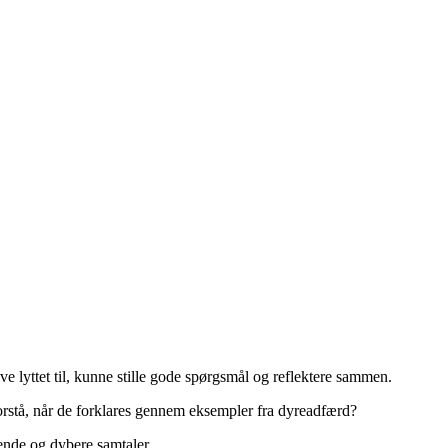
ive lyttet til, kunne stille gode spørgsmål og reflektere sammen.
t forstå, når de forklares gennem eksempler fra dyreadfærd?
nde og dybere samtaler.