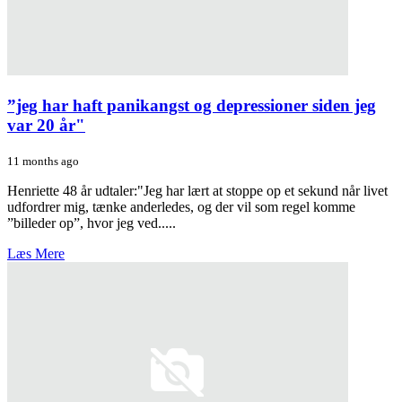
”jeg har haft panikangst og depressioner siden jeg
var 20 år"
11 months ago
Henriette 48 år udtaler:"Jeg har lært at stoppe op et sekund når livet
udfordrer mig, tænke anderledes, og der vil som regel komme
”billeder op”, hvor jeg ved.....
Læs Mere