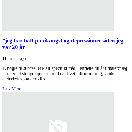
”jeg har haft panikangst og depressioner siden jeg
var 20 år
11 months ago
1. nøgle til succes: et klart specifikt mål Henriette 48 år udtaler:"Jeg
har lært at stoppe op et sekund når livet udfordrer mig, tænke
anderledes, og der vil s...
Læs Mere